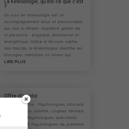
La Kinésiologie, qu’est-ce que c’est
?
Un suivi en kinésiologie est un
accompagnement doux et personnalisé
qui vise à rétablir l’équilibre global de
la personne : physique, émotionnel et
énergétique. Grâce à l’écoute subtile
des fascias, la kinésiologue identifie les
blocages, mémoires ou stress qui...
LIRE PLUS
Offre d’emploi
Nous recrutons : Psychologues cliniciens
(enfants, ados, adultes, couples, familles)
s
Logopèdes Psychologues spécialisés
dans les TCA Psychologues de première