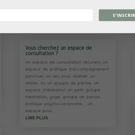
cerveau. ⸻...
LIRE PLUS
S'INSCRIR
Vous cherchez un espace de
consultation ?
Un espace de consultation récurent, Un
espace de pratique d'accompagnement
ponctuel, Un lieu pour réaliser un
atelier ou un groupe de parole, Un
espace d'animation en petit groupe :
méditation, yoga, groupe de parole,
pratique psycho-corporelle, .. Un
espace pour...
LIRE PLUS