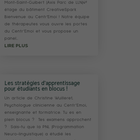
Mont-Saint-Guibert (Axis Parc de LLN)4ᵉ
étage du bâtiment CreativeSpark
Bienvenue au Centr’Emoi ! Notre équipe
de thérapeutes vous ouvre les portes
du Centr'Emoi et vous propose un
panel...
LIRE PLUS
Les stratégies d’apprentissage
pour étudiants en blocus !
Un article de Christine Wuilleret,
Psychologue clinicienne au Centr'Emoi,
enseignante et formatrice. Tu es en
plein blocus ? Tes examens approchent
? Sais-tu que la PNL (Programmation
Neuro-linguistique) a étudié les