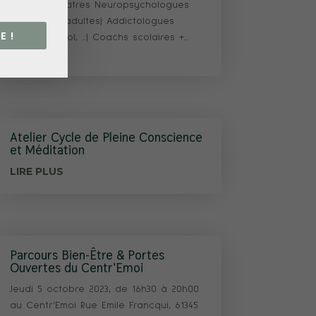
ligne Psychiatres Neuropsychologues
(enfants et adultes) Addictologues
E !
(Tabac, Alcool, ...) Coachs scolaires +...
LIRE PLUS
Atelier Cycle de Pleine Conscience
et Méditation
LIRE PLUS
Parcours Bien-Être & Portes
Ouvertes du Centr’Emoi
Jeudi 5 octobre 2023, de 16h30 à 20h00
au Centr'Emoi Rue Emile Francqui, 61345