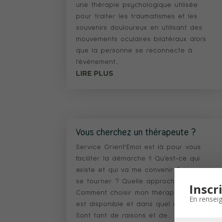
une thérapie psychologique utilisée
pour traiter les traumatismes et les
souvenirs douloureux en utilisant des
mouvements oculaires bilatéraux alors
que la personne se reconnecte à
l’événement...
LIRE PLUS
Vous cherchez un thérapeute ?
Service Orient'Emoi est là pour vous
faciliter la démarche !! Qu’est-ce qui
existe et qui va me convenir ? Vers qui
se tourner ? Quelle approche choisir ?
Inscr
Comment choisir mon thérapeute ? Qui
En rensei
est disponible et dans quel délai ? …
Sont tant de raisons et de...