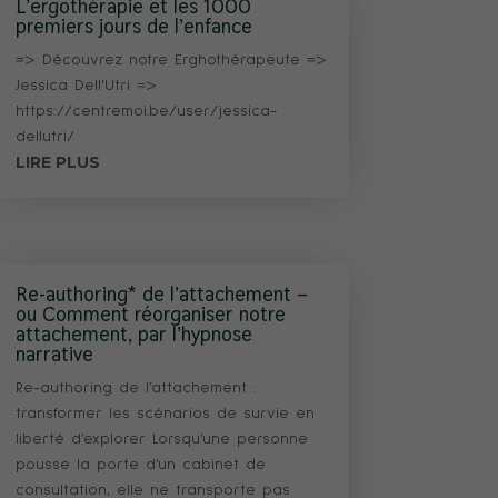
L’ergothérapie et les 1000
premiers jours de l’enfance
=> Découvrez notre Erghothérapeute =>
Jessica Dell'Utri =>
https://centremoi.be/user/jessica-
dellutri/
LIRE PLUS
Re-authoring* de l’attachement –
ou Comment réorganiser notre
attachement, par l’hypnose
narrative
Re-authoring de l’attachement :
transformer les scénarios de survie en
liberté d’explorer Lorsqu’une personne
pousse la porte d’un cabinet de
consultation, elle ne transporte pas