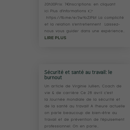
20h30Prix: 7€Inscriptions: en cliquant
ici Plus d’informations 👉
https://fb.me/e/3wYoZJPbt La complicité
et la relation s’entretiennent Laissez-
nous vous guider dans une expérience...
LIRE PLUS
Sécurité et santé au travail: le
burnout
Un article de Virginie Jullien, Coach de
vie & de carrière Ce 28 avril c’est
la Journée mondiale de la sécurité et
de la santé au travail! A l’heure actuelle
on parle beaucoup de bien-être au
travail et de prévention de l’épuisement
professionnel. On en parle...