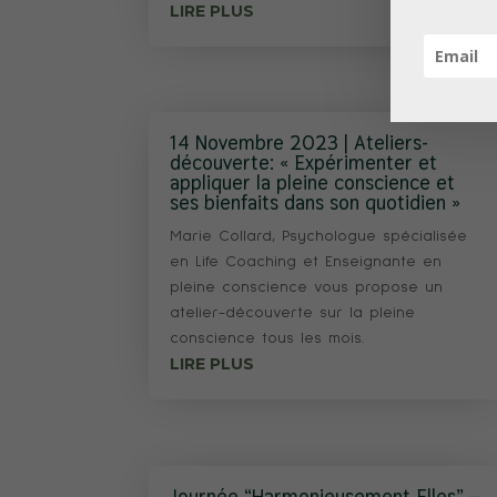
LIRE PLUS
14 Novembre 2023 | Ateliers-
découverte: « Expérimenter et
appliquer la pleine conscience et
ses bienfaits dans son quotidien »
Marie Collard, Psychologue spécialisée
en Life Coaching et Enseignante en
pleine conscience vous propose un
atelier-découverte sur la pleine
conscience tous les mois.
LIRE PLUS
Journée “Harmonieusement Elles” –