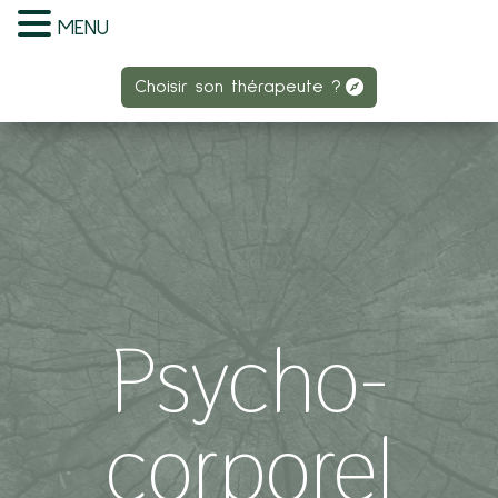
MENU
Choisir son thérapeute ?
Choisir son thérapeute ?
Psycho-
corporel