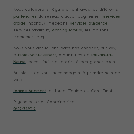
Nous collaborons régulièrement avec les différents
partenaires
du réseau d’accompagnement (
services
d’aide
, hôpitaux, médecins,
services d’urgence
,
services familiaux,
Planning familial
, les maisons
médicales, etc).
Nous vous accueillons dans nos espaces, sur rdv,
à
Mont-Saint-Guibert
, à 5 minutes de
Louvain-La-
Neuve
(accès facile et proximité des grands axes)
Au plaisir de vous accompagner à prendre soin de
vous !
Jeanne Vriamont
, et toute l’Equipe du Centr’Emoi.
Psychologue et Coordinatrice
0479/51.97.19