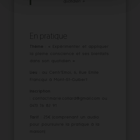
quotidien »
En pratique
Thème :
« Expérimenter et appliquer
la pleine conscience et ses bienfaits
dans son quotidien »
Lieu :
au Centr’Emoi, 6, Rue Emile
Francqui à Mont-St-Guibert
Inscription
:
contact.marie.collard@gmail.com ou
0473 76 82 91
Tarif :
25€ (comprenant un audio
pour poursuivre la pratique à la
maison)