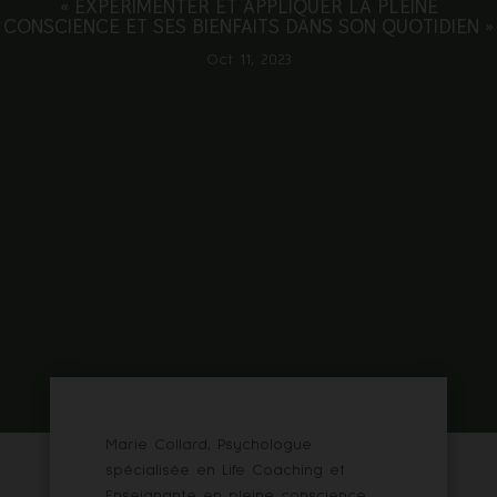
« EXPÉRIMENTER ET APPLIQUER LA PLEINE
CONSCIENCE ET SES BIENFAITS DANS SON QUOTIDIEN »
Oct 11, 2023
Marie Collard, Psychologue
spécialisée en Life Coaching et
Enseignante en pleine conscience